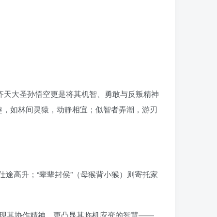
齐天大圣孙悟空更是将其机智、勇敢与反叛精神
趣，如林间灵猿，动静相宜；似智者弄潮，游刃
愿仕途高升；“辈辈封侯”（母猴背小猴）则寄托家
现其协作精神，更凸显其临机应变的智慧——