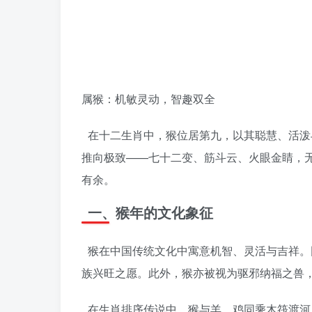
属猴：机敏灵动，智趣双全
在十二生肖中，猴位居第九，以其聪慧、活泼
推向极致——七十二变、筋斗云、火眼金睛，
有余。
一、猴年的文化象征
猴在中国传统文化中寓意机智、灵活与吉祥。因
族兴旺之愿。此外，猴亦被视为驱邪纳福之兽
在生肖排序传说中，猴与羊、鸡同乘木筏渡河