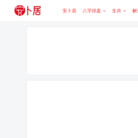
安卜居
八字排盘
生肖
解