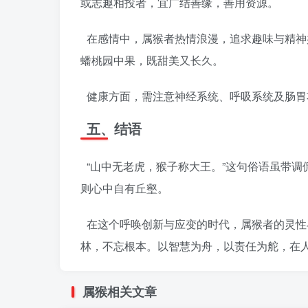
或志趣相投者，宜广结善缘，善用资源。
在感情中，属猴者热情浪漫，追求趣味与精神
蟠桃园中果，既甜美又长久。
健康方面，需注意神经系统、呼吸系统及肠胃
五、结语
“山中无老虎，猴子称大王。”这句俗语虽带
则心中自有丘壑。
在这个呼唤创新与应变的时代，属猴者的灵性
林，不忘根本。以智慧为舟，以责任为舵，在
属猴相关文章