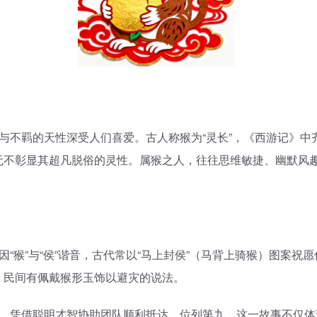
与不羁的天性深受人们喜爱。古人称猴为“灵长”，《西游记》中
无不彰显其超凡脱俗的灵性。属猴之人，往往思维敏捷、幽默风
“猴”与“侯”谐音，古代常以“马上封侯”（马背上骑猴）图案祝
，民间有佩戴猴形玉饰以避灾的说法。
，凭借聪明才智协助团队顺利抵达，位列第九。这一故事不仅体