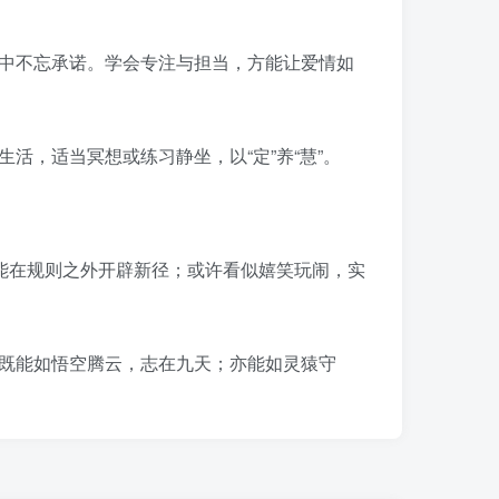
中不忘承诺。学会专注与担当，方能让爱情如
，适当冥想或练习静坐，以“定”养“慧”。
能在规则之外开辟新径；或许看似嬉笑玩闹，实
既能如悟空腾云，志在九天；亦能如灵猿守