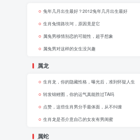
兔年几月出生最好？2012兔年几月出生最好
生肖兔情路坎坷，原因竟是它
属兔男移情别恋的可能性，超乎想象
属兔男对这样的女生没兴趣
属龙
生肖龙，你的隐藏性格，曝光后，准到怀疑人生
转发锦鲤图，你的运气真能胜过TA吗
点赞，这些生肖男分手最体面，从不纠缠
生肖龙是否介意自己的女友有男闺蜜
属蛇