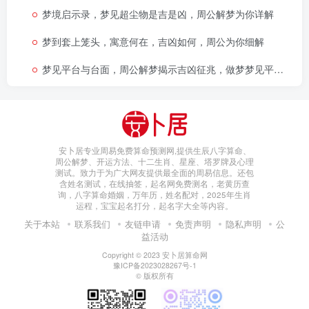
梦境启示录，梦见超尘物是吉是凶，周公解梦为你详解
梦到套上笼头，寓意何在，吉凶如何，周公为你细解
梦见平台与台面，周公解梦揭示吉凶征兆，做梦梦见平台台面寓意解析
安卜居专业周易免费算命预测网,提供生辰八字算命、
周公解梦、开运方法、十二生肖、星座、塔罗牌及心理
测试。致力于为广大网友提供最全面的周易信息。还包
含姓名测试，在线抽签，起名网免费测名，老黄历查
询，八字算命婚姻，万年历，姓名配对，2025年生肖
运程，宝宝起名打分，起名字大全等内容。
关于本站
联系我们
友链申请
免责声明
隐私声明
公
益活动
Copyright © 2023
安卜居算命网
豫ICP备2023028267号-1
© 版权所有