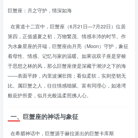
巨蟹座：月之守护，情深如海
在黄道十二宫中，巨蟹座（6月21日—7月22日）位居
第四，正值盛夏之初，万物繁茂、情感丰沛的时节。作
为水象星座的开端，巨蟹座由月亮（Moon）守护，象征
着母性、情感、记忆与家的温暖。如果说双子座是穿梭
于思想之林的风，那么巨蟹座便是深藏于潮汐之下的海
——表面平静，内里波澜壮阔；看似柔软，实则坚韧无
比。属巨蟹之人，往往情感细腻、富有同理心，如港湾
般庇护所爱，似月光般温柔照拂人心。
一、巨蟹座的神话与象征
在希腊神话中，巨蟹源于赫拉派出的巨蟹卡库斯