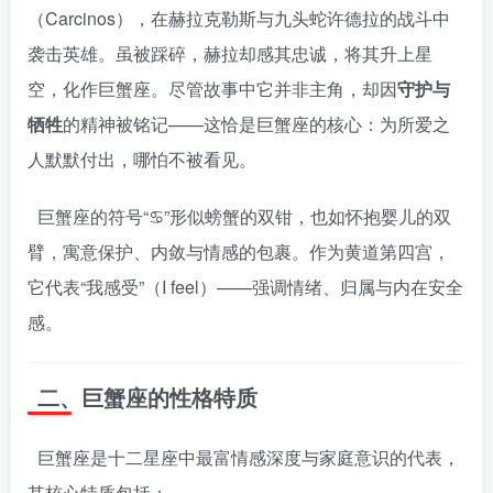
（Carcinos），在赫拉克勒斯与九头蛇许德拉的战斗中
袭击英雄。虽被踩碎，赫拉却感其忠诚，将其升上星
空，化作巨蟹座。尽管故事中它并非主角，却因
守护与
牺牲
的精神被铭记——这恰是巨蟹座的核心：为所爱之
人默默付出，哪怕不被看见。
巨蟹座的符号“♋”形似螃蟹的双钳，也如怀抱婴儿的双
臂，寓意保护、内敛与情感的包裹。作为黄道第四宫，
它代表“我感受”（I feel）——强调情绪、归属与内在安全
感。
二、巨蟹座的性格特质
巨蟹座是十二星座中最富情感深度与家庭意识的代表，
其核心特质包括：