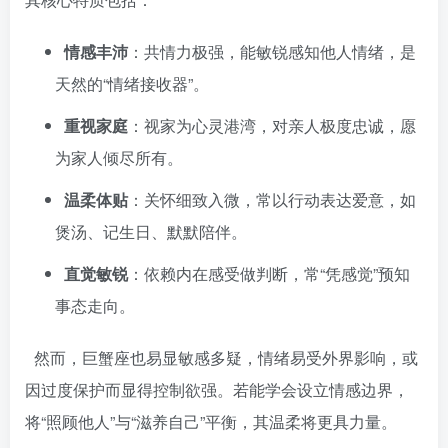
情感丰沛
：共情力极强，能敏锐感知他人情绪，是
天然的“情绪接收器”。
重视家庭
：视家为心灵港湾，对亲人极度忠诚，愿
为家人倾尽所有。
温柔体贴
：关怀细致入微，常以行动表达爱意，如
煲汤、记生日、默默陪伴。
直觉敏锐
：依赖内在感受做判断，常“凭感觉”预知
事态走向。
然而，巨蟹座也易显敏感多疑，情绪易受外界影响，或
因过度保护而显得控制欲强。若能学会设立情感边界，
将“照顾他人”与“滋养自己”平衡，其温柔将更具力量。