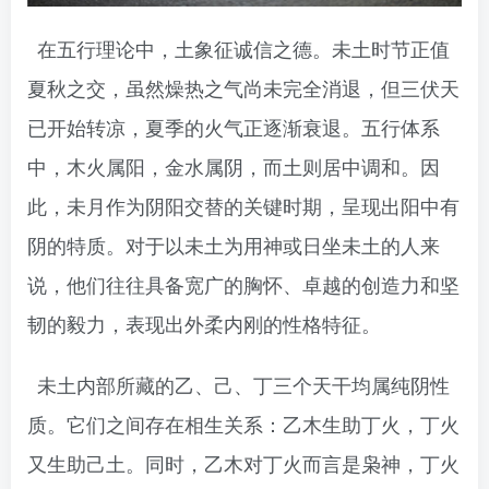
在五行理论中，土象征诚信之德。未土时节正值
夏秋之交，虽然燥热之气尚未完全消退，但三伏天
已开始转凉，夏季的火气正逐渐衰退。五行体系
中，木火属阳，金水属阴，而土则居中调和。因
此，未月作为阴阳交替的关键时期，呈现出阳中有
阴的特质。对于以未土为用神或日坐未土的人来
说，他们往往具备宽广的胸怀、卓越的创造力和坚
韧的毅力，表现出外柔内刚的性格特征。
未土内部所藏的乙、己、丁三个天干均属纯阴性
质。它们之间存在相生关系：乙木生助丁火，丁火
又生助己土。同时，乙木对丁火而言是枭神，丁火