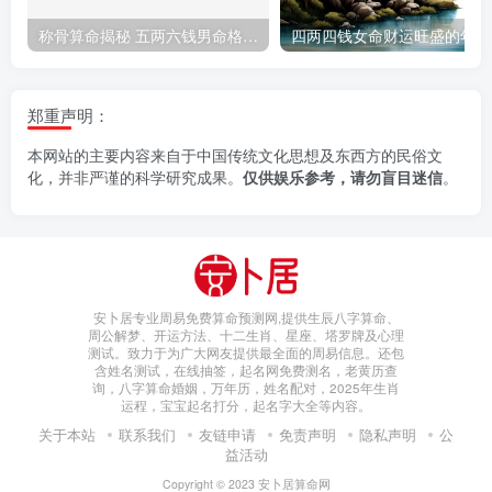
称骨算命揭秘 五两六钱男命格算上等吗
四两四钱女命财运旺盛的年纪
郑重声明：
本网站的主要内容来自于中国传统文化思想及东西方的民俗文
化，并非严谨的科学研究成果。
仅供娱乐参考，请勿盲目迷信
。
安卜居专业周易免费算命预测网,提供生辰八字算命、
周公解梦、开运方法、十二生肖、星座、塔罗牌及心理
测试。致力于为广大网友提供最全面的周易信息。还包
含姓名测试，在线抽签，起名网免费测名，老黄历查
询，八字算命婚姻，万年历，姓名配对，2025年生肖
运程，宝宝起名打分，起名字大全等内容。
关于本站
联系我们
友链申请
免责声明
隐私声明
公
益活动
Copyright © 2023
安卜居算命网