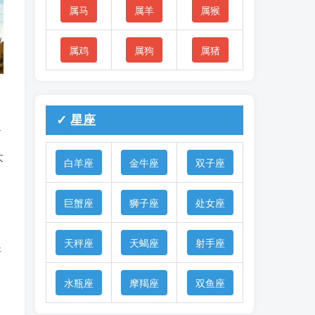
属马
属羊
属猴
属鸡
属狗
属猪
✓ 星座
商
大
白羊座
金牛座
双子座
巨蟹座
狮子座
处女座
天秤座
天蝎座
射手座
好
水瓶座
摩羯座
双鱼座