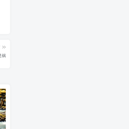
篇
是祸
剑锋金命理：三种禁忌首饰大揭秘
火命人必看 这三种首饰千万别戴
土命人不宜