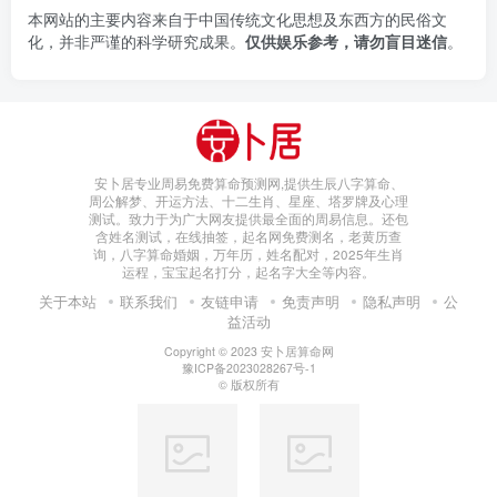
本网站的主要内容来自于中国传统文化思想及东西方的民俗文
化，并非严谨的科学研究成果。
仅供娱乐参考，请勿盲目迷信
。
安卜居专业周易免费算命预测网,提供生辰八字算命、
周公解梦、开运方法、十二生肖、星座、塔罗牌及心理
测试。致力于为广大网友提供最全面的周易信息。还包
含姓名测试，在线抽签，起名网免费测名，老黄历查
询，八字算命婚姻，万年历，姓名配对，2025年生肖
运程，宝宝起名打分，起名字大全等内容。
关于本站
联系我们
友链申请
免责声明
隐私声明
公
益活动
Copyright © 2023
安卜居算命网
豫ICP备2023028267号-1
© 版权所有