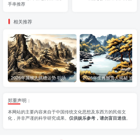
手串推荐
相关推荐
2026年属猴人跳槽运势 职场变动最佳时机预测
2026年生肖猴贵人揭秘
郑重声明：
本网站的主要内容来自于中国传统文化思想及东西方的民俗文
化，并非严谨的科学研究成果。
仅供娱乐参考，请勿盲目迷信
。