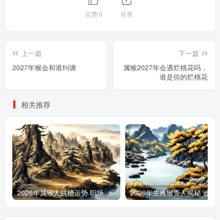
点赞
0
分享
上一篇
下一篇
2027年猴会和谁纠缠
属猴2027年会遇烂桃花吗，
谁是你的烂桃花
相关推荐
2026年属猴人跳槽运势 职场变动最佳时机预测
2026年生肖猴贵人揭秘