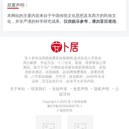
郑重声明：
本网站的主要内容来自于中国传统文化思想及东西方的民俗文
化，并非严谨的科学研究成果。
仅供娱乐参考，请勿盲目迷信
。
安卜居专业周易免费算命预测网,提供生辰八字算命、
周公解梦、开运方法、十二生肖、星座、塔罗牌及心理
测试。致力于为广大网友提供最全面的周易信息。还包
含姓名测试，在线抽签，起名网免费测名，老黄历查
询，八字算命婚姻，万年历，姓名配对，2025年生肖
运程，宝宝起名打分，起名字大全等内容。
关于本站
联系我们
友链申请
免责声明
隐私声明
公
益活动
Copyright © 2023
安卜居算命网
豫ICP备2023028267号-1
© 版权所有