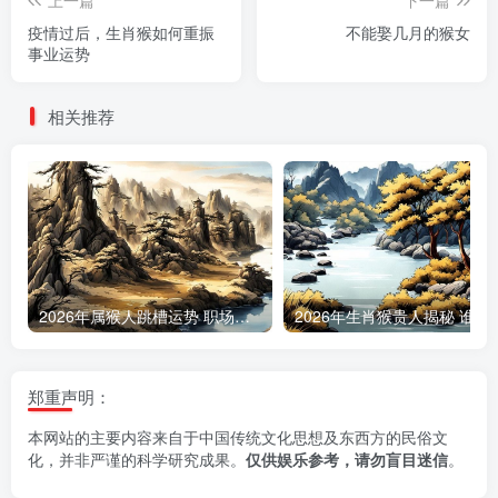
疫情过后，生肖猴如何重振
不能娶几月的猴女
事业运势
相关推荐
2026年属猴人跳槽运势 职场变动最佳时机预测
2026年生肖猴贵人揭秘
郑重声明：
本网站的主要内容来自于中国传统文化思想及东西方的民俗文
化，并非严谨的科学研究成果。
仅供娱乐参考，请勿盲目迷信
。