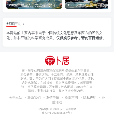
2026年属虎人子女运程：添丁之喜何时降临
郑重声明：
本网站的主要内容来自于中国传统文化思想及东西方的民俗文
化，并非严谨的科学研究成果。
仅供娱乐参考，请勿盲目迷信
。
安卜居专业周易免费算命预测网,提供生辰八字算命、
周公解梦、开运方法、十二生肖、星座、塔罗牌及心理
测试。致力于为广大网友提供最全面的周易信息。还包
含姓名测试，在线抽签，起名网免费测名，老黄历查
询，八字算命婚姻，万年历，姓名配对，2025年生肖
运程，宝宝起名打分，起名字大全等内容。
关于本站
联系我们
友链申请
免责声明
隐私声明
公
益活动
Copyright © 2023
安卜居算命网
豫ICP备2023028267号-1