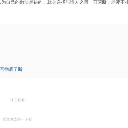
认为自己的做法是错的，就会选择与情人之间一刀两断，老死不
能否彻底了断
THE END
喜欢就支持一下吧