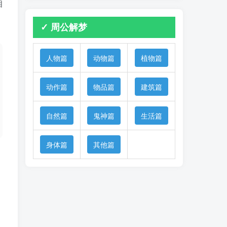
相
✓ 周公解梦
人物篇
动物篇
植物篇
动作篇
物品篇
建筑篇
自然篇
鬼神篇
生活篇
身体篇
其他篇