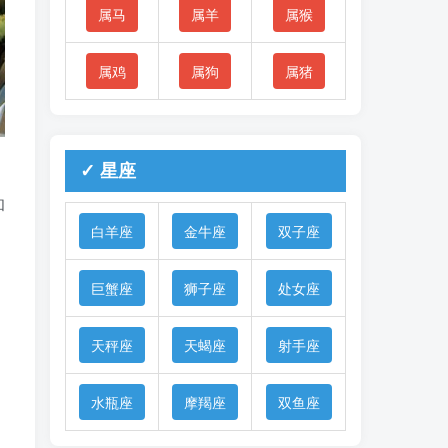
属马
属羊
属猴
属鸡
属狗
属猪
✓ 星座
和
白羊座
金牛座
双子座
巨蟹座
狮子座
处女座
天秤座
天蝎座
射手座
水瓶座
摩羯座
双鱼座