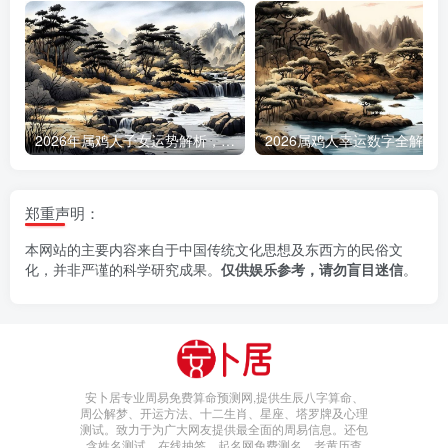
2026年属鸡人子女运势解析，何时能迎来添丁之喜
2026属鸡人幸运数字全
郑重声明：
本网站的主要内容来自于中国传统文化思想及东西方的民俗文
化，并非严谨的科学研究成果。
仅供娱乐参考，请勿盲目迷信
。
安卜居专业周易免费算命预测网,提供生辰八字算命、
周公解梦、开运方法、十二生肖、星座、塔罗牌及心理
测试。致力于为广大网友提供最全面的周易信息。还包
含姓名测试，在线抽签，起名网免费测名，老黄历查