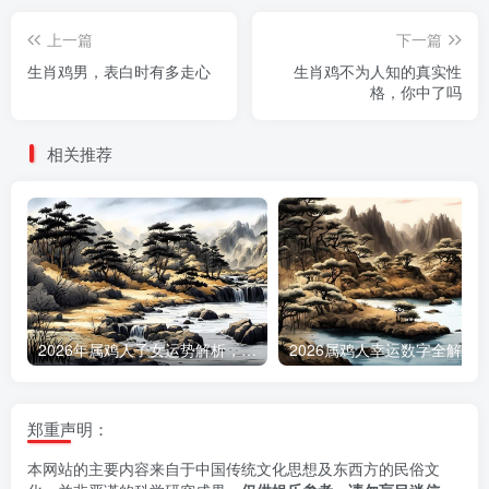
上一篇
下一篇
生肖鸡男，表白时有多走心
生肖鸡不为人知的真实性
格，你中了吗
相关推荐
2026年属鸡人子女运势解析，何时能迎来添丁之喜
2026属鸡人幸运数字全
郑重声明：
本网站的主要内容来自于中国传统文化思想及东西方的民俗文