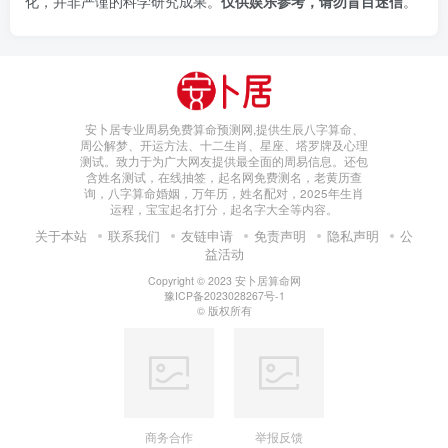
化，并非严谨的科学研究成果。
仅供娱乐参考，请勿盲目迷信
。
安卜居专业周易免费算命预测网,提供生辰八字算命、
周公解梦、开运方法、十二生肖、星座、塔罗牌及心理
测试。致力于为广大网友提供最全面的周易信息。还包
含姓名测试，在线抽签，起名网免费测名，老黄历查
询，八字算命婚姻，万年历，姓名配对，2025年生肖
运程，宝宝起名打分，起名字大全等内容。
关于本站
联系我们
友链申请
免责声明
隐私声明
公
益活动
Copyright © 2023
安卜居算命网
豫ICP备2023028267号-1
© 版权所有
商务合作
举报反馈