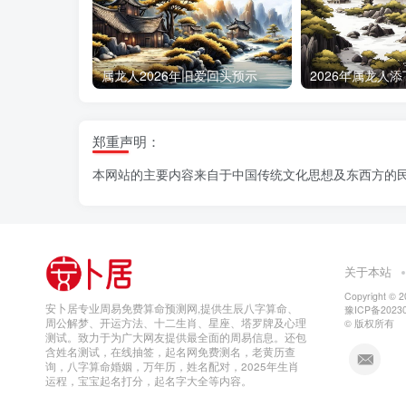
属龙人2026年旧爱回头预示
郑重声明：
本网站的主要内容来自于中国传统文化思想及东西方的
关于本站
Copyright © 
安卜居专业周易免费算命预测网,提供生辰八字算命、
豫ICP备20230
周公解梦、开运方法、十二生肖、星座、塔罗牌及心理
© 版权所有
测试。致力于为广大网友提供最全面的周易信息。还包
含姓名测试，在线抽签，起名网免费测名，老黄历查
询，八字算命婚姻，万年历，姓名配对，2025年生肖
运程，宝宝起名打分，起名字大全等内容。