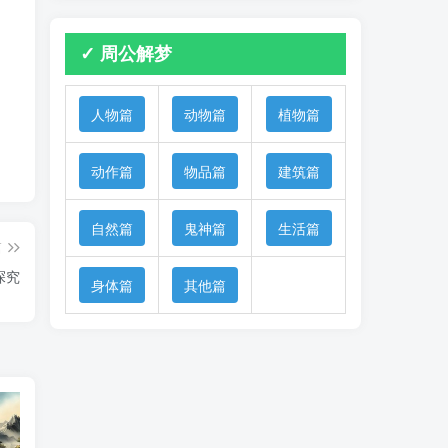
✓ 周公解梦
人物篇
动物篇
植物篇
动作篇
物品篇
建筑篇
自然篇
鬼神篇
生活篇
篇
探究
身体篇
其他篇