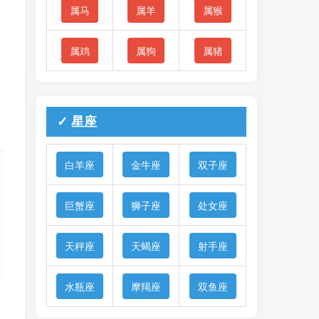
属马
属羊
属猴
属鸡
属狗
属猪
✓ 星座
白羊座
金牛座
双子座
巨蟹座
狮子座
处女座
天秤座
天蝎座
射手座
水瓶座
摩羯座
双鱼座