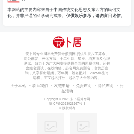
本网站的主要内容来自于中国传统文化思想及东西方的民俗文
化，并非严谨的科学研究成果。
仅供娱乐参考，请勿盲目迷信
。
安卜居专业周易免费算命预测网,提供生辰八字算命、
周公解梦、开运方法、十二生肖、星座、塔罗牌及心理
测试。致力于为广大网友提供最全面的周易信息。还包
含姓名测试，在线抽签，起名网免费测名，老黄历查
询，八字算命婚姻，万年历，姓名配对，2025年生肖
运程，宝宝起名打分，起名字大全等内容。
关于本站
联系我们
友链申请
免责声明
隐私声明
公
益活动
Copyright © 2023
安卜居算命网
豫ICP备2023028267号-1
© 版权所有