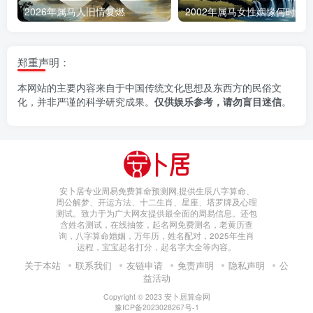
2026年属马人旧情复燃
2002年属马女性姻缘何时降
郑重声明：
本网站的主要内容来自于中国传统文化思想及东西方的民俗文
化，并非严谨的科学研究成果。
仅供娱乐参考，请勿盲目迷信
。
安卜居专业周易免费算命预测网,提供生辰八字算命、
周公解梦、开运方法、十二生肖、星座、塔罗牌及心理
测试。致力于为广大网友提供最全面的周易信息。还包
含姓名测试，在线抽签，起名网免费测名，老黄历查
询，八字算命婚姻，万年历，姓名配对，2025年生肖
运程，宝宝起名打分，起名字大全等内容。
关于本站
联系我们
友链申请
免责声明
隐私声明
公
益活动
Copyright © 2023
安卜居算命网
豫ICP备2023028267号-1