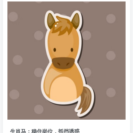
生肖马：稳住岗位，抵挡诱惑