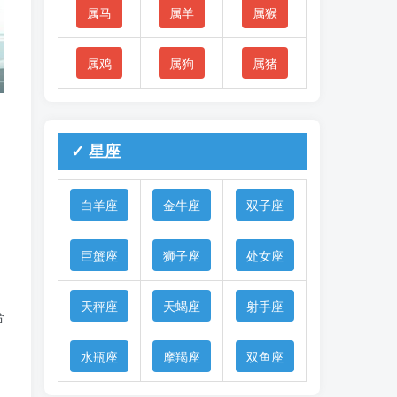
属马
属羊
属猴
属鸡
属狗
属猪
✓ 星座
禄
白羊座
金牛座
双子座
巨蟹座
狮子座
处女座
天秤座
天蝎座
射手座
给
水瓶座
摩羯座
双鱼座