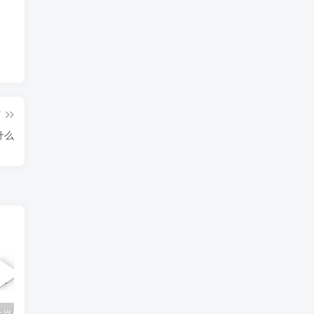
篇
什么
生肖配对是否相合
1985年属牛女性2026年喜迎新生命运势解析
2026牛年