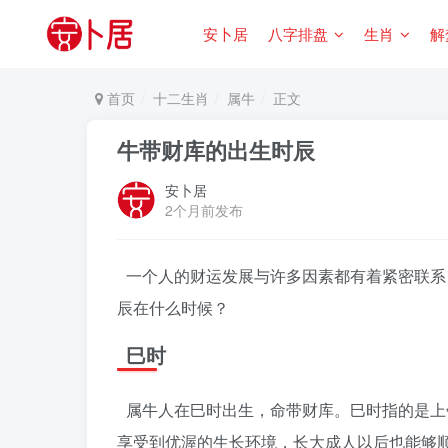
安卜居
八字排盘
生肖
解
首页
十二生肖
属牛
正文
牛带财库的出生时辰
安卜居
2个月前发布
一个人的财运发展与许多因素都有着紧密联系
辰在什么时候？
巳时
属牛人在巳时出生，命带财库。巳时指的是上
享受到优渥的生长环境，长大成人以后也能够