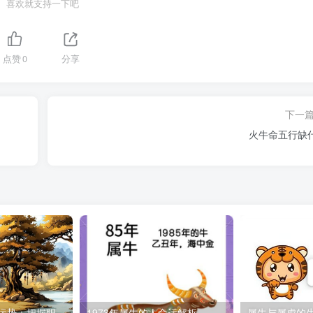
喜欢就支持一下吧
点赞
0
分享
下一
火牛命五行缺
2026属牛人跳槽运势：把握职业最佳转折点
1973年属牛的人命运解析
属牛与属虎的