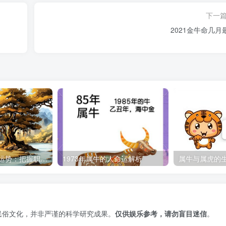
下一
2021金牛命几月
2026属牛人跳槽运势：把握职业最佳转折点
1973年属牛的人命运解析
属牛与属虎的
民俗文化，并非严谨的科学研究成果。
仅供娱乐参考，请勿盲目迷信
。