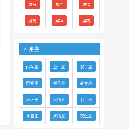
属马
属羊
属猴
属鸡
属狗
属猪
✓ 星座
白羊座
金牛座
双子座
巨蟹座
狮子座
处女座
天秤座
天蝎座
射手座
水瓶座
摩羯座
双鱼座