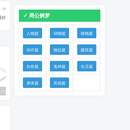
篇
✓ 周公解梦
最好
人物篇
动物篇
植物篇
动作篇
物品篇
建筑篇
自然篇
鬼神篇
生活篇
身体篇
其他篇
生肖配对是否相合
1985年属牛女性2026年喜迎新生命运势解析
2026牛年