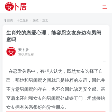
首页
十二生肖
属蛇
正文
生肖蛇的恋爱心理，能容忍女友身边有男闺
蜜吗
安卜居
36天前发布
在恋爱关系中，有些人认为，既然女友选择了自
己，那她和男闺蜜之间就只是纯粹的友谊，因此并
不介意男闺蜜的存在，也不会因此缺乏安全感。甚
至后来还能和女友的男闺蜜处成铁哥们，坦然接纳
女友拥有关系很好的异性朋友。