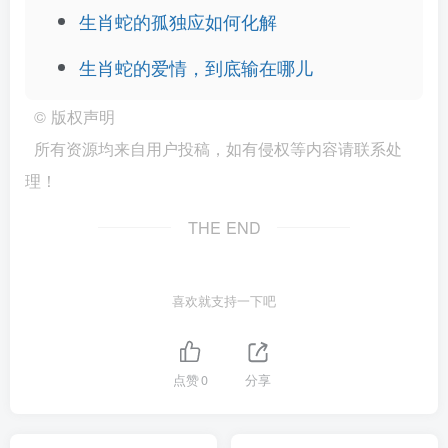
生肖蛇的孤独应如何化解
生肖蛇的爱情，到底输在哪儿
©
版权声明
所有资源均来自用户投稿，如有侵权等内容请联系处
理！
THE END
喜欢就支持一下吧
点赞
0
分享