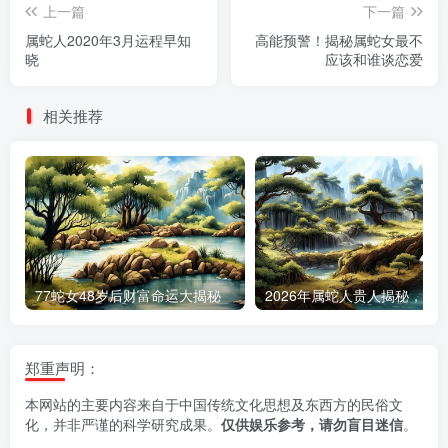
上一篇
下一篇
属蛇人2020年3月运程早知
高能预警！揭秘属蛇女最不
晓
应该和谁谈恋爱
相关推荐
77蛇女48岁后财富命运大揭秘
郑重声明：
本网站的主要内容来自于中国传统文化思想及东西方的民俗文
化，并非严谨的科学研究成果。
仅供娱乐参考，请勿盲目迷信
。