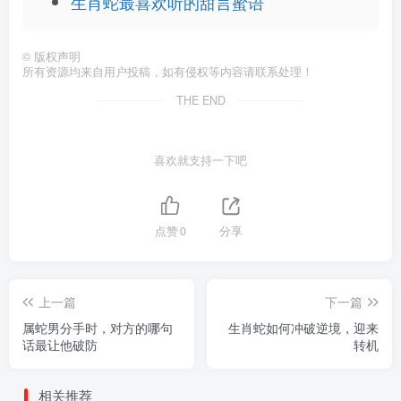
生肖蛇最喜欢听的甜言蜜语
©
版权声明
所有资源均来自用户投稿，如有侵权等内容请联系处理！
THE END
喜欢就支持一下吧
点赞
0
分享
上一篇
下一篇
属蛇男分手时，对方的哪句
生肖蛇如何冲破逆境，迎来
话最让他破防
转机
相关推荐