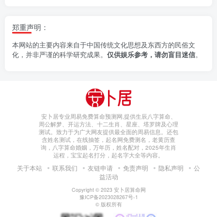
郑重声明：
本网站的主要内容来自于中国传统文化思想及东西方的民俗文
化，并非严谨的科学研究成果。
仅供娱乐参考，请勿盲目迷信
。
安卜居专业周易免费算命预测网,提供生辰八字算命、
周公解梦、开运方法、十二生肖、星座、塔罗牌及心理
测试。致力于为广大网友提供最全面的周易信息。还包
含姓名测试，在线抽签，起名网免费测名，老黄历查
询，八字算命婚姻，万年历，姓名配对，2025年生肖
运程，宝宝起名打分，起名字大全等内容。
关于本站
联系我们
友链申请
免责声明
隐私声明
公
益活动
Copyright © 2023
安卜居算命网
豫ICP备2023028267号-1
© 版权所有