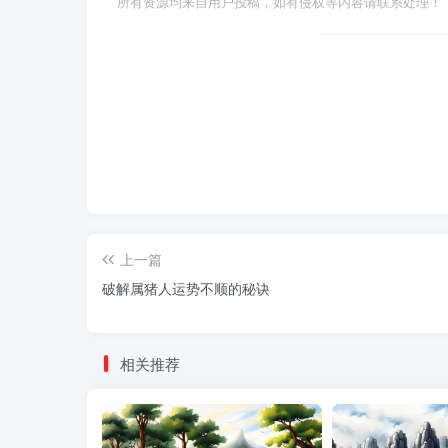
所有资源均来自用户投稿，如有侵权等内容请联系处理！
上一篇
破解属猪人运势不顺的秘诀
相关推荐