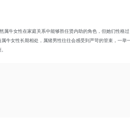
然属牛女性在家庭关系中能够胜任贤内助的角色，但她们性格过
与属牛女性长期相处，属猪男性往往会感受到严苛的管束，一举
烦。