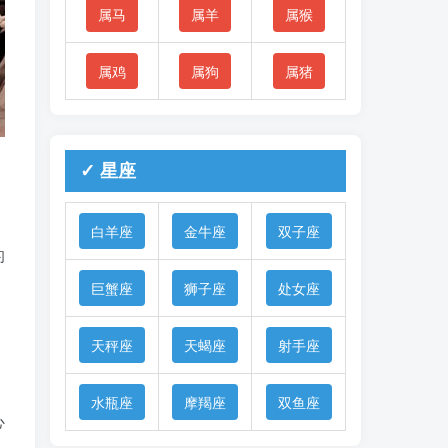
属马
属羊
属猴
属鸡
属狗
属猪
✓ 星座
白羊座
金牛座
双子座
的
巨蟹座
狮子座
处女座
天秤座
天蝎座
射手座
水瓶座
摩羯座
双鱼座
心