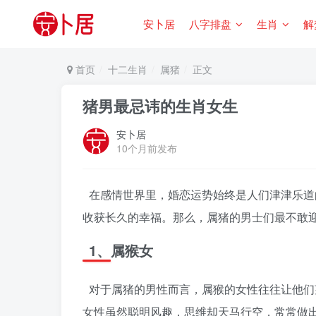
安卜居
八字排盘
生肖
解
首页
十二生肖
属猪
正文
猪男最忌讳的生肖女生
安卜居
10个月前发布
在感情世界里，婚恋运势始终是人们津津乐道
收获长久的幸福。那么，属猪的男士们最不敢
1、属猴女
对于属猪的男性而言，属猴的女性往往让他们
女性虽然聪明风趣，思维却天马行空，常常做