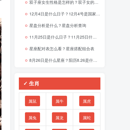
双子座女生性格是怎样的？双子女的性格与脾气
12月4日是什么日子？12月4号是国家宪法日吗？
星盘分析是什么？星盘分析查询
11月25日是什么日子？11月25日什么星座
星座配对表怎么看？星座搭配组合表
8月26日是什么星座？阳历8.26是什么星座
✓ 生肖
属鼠
属牛
属虎
属兔
属龙
属蛇