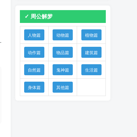
✓ 周公解梦
人物篇
动物篇
植物篇
一
动作篇
物品篇
建筑篇
自然篇
鬼神篇
生活篇
身体篇
其他篇