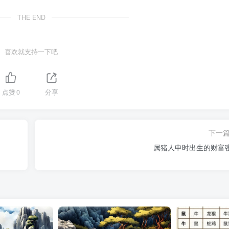
THE END
喜欢就支持一下吧
点赞
0
分享
下一
属猪人申时出生的财富