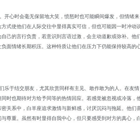
。开心时会毫无保留地大笑，愤怒时也可能瞬间爆发，但情绪来
达方式使他们在人际交往中显得真实可信，但也可能因一时冲动
为自己的言行负责，若意识到言语过激，会主动道歉或弥补。他
让负面情绪长期积压。这种特质让他们在压力下仍能保持较高的
们乐于结交朋友，尤其欣赏同样有主见、敢作敢为的人。在友情
但同时也期待对方给予同等的热情回应。若感觉被忽视或冷落，
亲密关系中，白羊座追求激情与新鲜感，讨厌沉闷与拖延。他们
间与尊重。虽然有时显得自我中心，但只要感受到对方的真心，