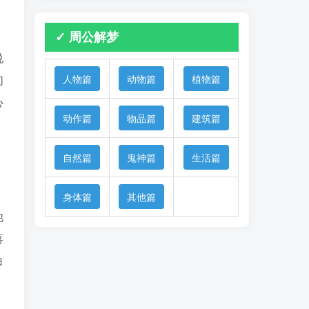
✓ 周公解梦
说
们
人物篇
动物篇
植物篇
心
动作篇
物品篇
建筑篇
自然篇
鬼神篇
生活篇
身体篇
其他篇
他
喜
白