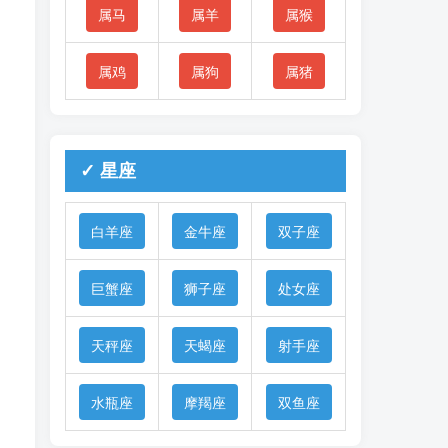
属马
属羊
属猴
属鸡
属狗
属猪
✓ 星座
白羊座
金牛座
双子座
巨蟹座
狮子座
处女座
天秤座
天蝎座
射手座
水瓶座
摩羯座
双鱼座