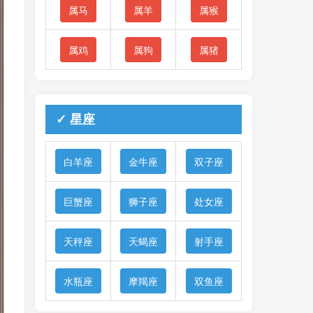
属马
属羊
属猴
属鸡
属狗
属猪
✓ 星座
白羊座
金牛座
双子座
巨蟹座
狮子座
处女座
天秤座
天蝎座
射手座
水瓶座
摩羯座
双鱼座