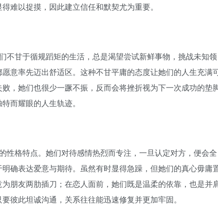
显得难以捉摸，因此建立信任和默契尤为重要。
们不甘于循规蹈矩的生活，总是渴望尝试新鲜事物，挑战未知领
都愿意率先迈出舒适区。这种不甘平庸的态度让她们的人生充满
失败，她们也很少一蹶不振，反而会将挫折视为下一次成功的垫
独特而耀眼的人生轨迹。
的性格特点。她们对待感情热烈而专注，一旦认定对方，便会全
于明确表达爱意与期待。虽然有时显得急躁，但她们的真心毋庸
意为朋友两肋插刀；在恋人面前，她们既是温柔的依靠，也是并
只要彼此坦诚沟通，关系往往能迅速修复并更加牢固。