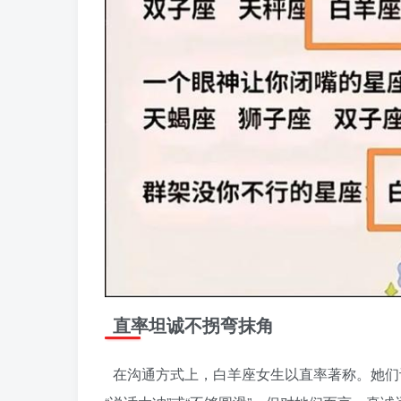
直率坦诚不拐弯抹角
在沟通方式上，白羊座女生以直率著称。她们