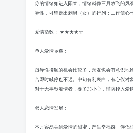
你的情绪如进入阳春，情绪就像三月放飞的风
异性，可望走出剩男（女）的行列；工作信心
爱情指数： ★★★★☆
单人爱情际遇：
跟异性接触的机会比较多，亲友也会有意识地
合即时喊停也不迟。中旬有利表白，有心仪对
对于无事献殷情者，要多加小心，谨防掉入爱
双人恋情发展：
本月容易尝到爱情的甜蜜，产生幸福感。伴侣