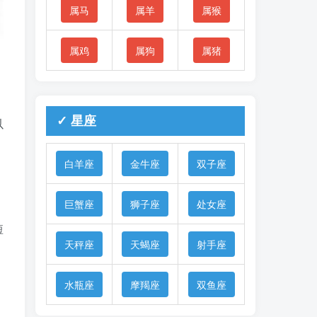
属马
属羊
属猴
属鸡
属狗
属猪
✓ 星座
以
白羊座
金牛座
双子座
巨蟹座
狮子座
处女座
，
短
天秤座
天蝎座
射手座
水瓶座
摩羯座
双鱼座