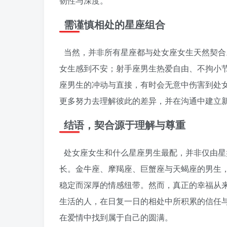
韧性与深度。
需谨慎相处的星座组合
当然，并非所有星座都与处女座女生天然契合
女生感到不安；射手座男生热爱自由、不拘小
座男生的冲动与直接，有时会无意中伤害到处
更多努力去理解彼此的差异，并在沟通中建立
结语，契合源于理解与尊重
处女座女生和什么星座男生最配，并非仅由星
长。金牛座、摩羯座、巨蟹座与天蝎座的男生
稳定而深厚的情感纽带。然而，真正的幸福从
生活的人，在日复一日的相处中所积累的信任
在爱情中找到属于自己的圆满。