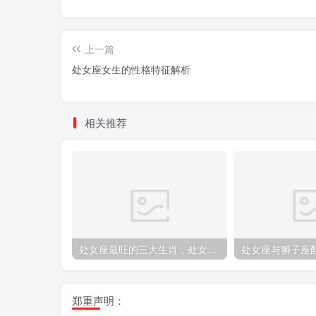
上一篇
处女座女生的性格特征解析
相关推荐
处女座最旺的三大生肖，处女座与这些属相相辅相成
处女座与狮子座
郑重声明：