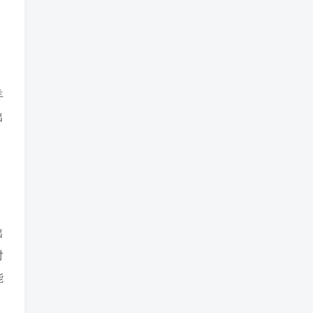
羊
出
出
对
能