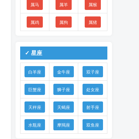
属马
属羊
属猴
属鸡
属狗
属猪
✓ 星座
白羊座
金牛座
双子座
巨蟹座
狮子座
处女座
天秤座
天蝎座
射手座
水瓶座
摩羯座
双鱼座