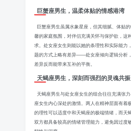
巨蟹座男生，温柔体贴的情感港湾
巨蟹座男生虽属水象星座，但其细腻、体贴的
馨的家庭氛围，对伴侣充满关怀与保护欲，这
求。处女座女生则能以她的条理性和实际能力
题的方式上略有差异——处女座倾向逻辑分析
差异反而能带来互补的平衡。
天蝎座男生，深刻而强烈的灵魂共振
天蝎座男生与处女座女生的组合往往充满张力
座女生内心深处的激情。两人在精神层面有着
的理性可以适度中和天蝎座的极端情绪，而天
双方都具备较高的情绪管理能力，避免因过度