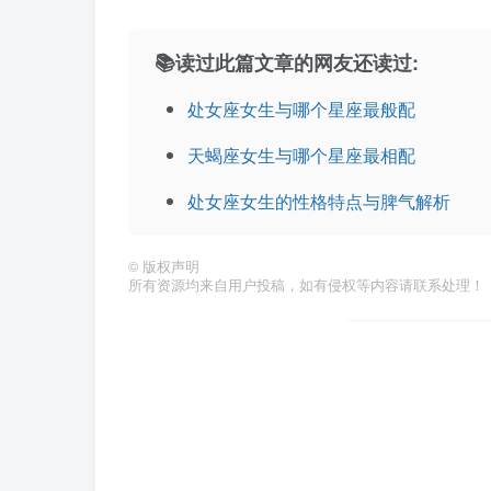
📚读过此篇文章的网友还读过:
处女座女生与哪个星座最般配
天蝎座女生与哪个星座最相配
处女座女生的性格特点与脾气解析
©
版权声明
所有资源均来自用户投稿，如有侵权等内容请联系处理！