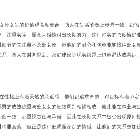
女座女生的价值观高度契合。两人在生活节奏上步调一致，都倾
夸，注重实际，愿意为感情付出长期努力，这种踏实的态度恰好
对细节的关注虽不及处女座，但他们的耐心和包容能够接纳处女
关系。两人在财务规划、家庭建设等现实议题上也容易达成共识
在性格上有着天然的亲近感。他们都追求卓越，对目标有着坚定
羯男的成熟稳重与处女女的细致周到相辅相成，彼此能在事业与
高度一致，都重视责任与承诺，因此在长期关系中极少出现原则
时稍显含蓄，但正是这种低调而深沉的情感，让他们的关系更加