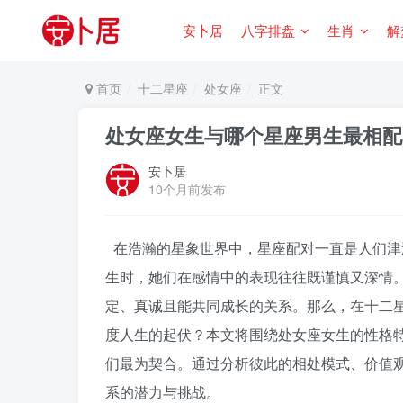
安卜居
八字排盘
生肖
解
首页
十二星座
处女座
正文
处女座女生与哪个星座男生最相配
安卜居
10个月前发布
在浩瀚的星象世界中，星座配对一直是人们津
生时，她们在感情中的表现往往既谨慎又深情
定、真诚且能共同成长的关系。那么，在十二
度人生的起伏？本文将围绕处女座女生的性格
们最为契合。通过分析彼此的相处模式、价值
系的潜力与挑战。