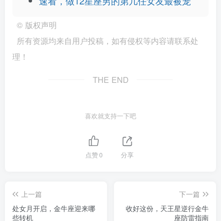
速看，做12星座男的第几任女友最被宠
©
版权声明
所有资源均来自用户投稿，如有侵权等内容请联系处
理！
THE END
喜欢就支持一下吧
点赞
0
分享
上一篇
下一篇
处女月开启，金牛座迎来哪
收好这份，天王星逆行金牛
些转机
座防雷指南