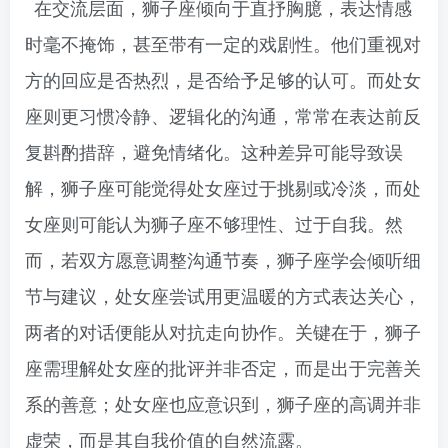
在交流层面，狮子座倾向于直抒胸臆，表达情感
时毫不掩饰，甚至带有一定的戏剧性。他们重视对
方的回应是否热烈，是否给予足够的认可。而处女
座则更习惯冷静、逻辑化的沟通，常常在表达前反
复斟酌措辞，避免情绪化。这种差异可能导致误
解，狮子座可能觉得处女座过于挑剔或冷淡，而处
女座则可能认为狮子座不够理性、过于自我。然
而，若双方愿意调整沟通节奏，狮子座学会倾听细
节与建议，处女座尝试用更温暖的方式表达关心，
两者的对话便能从对抗走向协作。关键在于，狮子
座需理解处女座的批评并非否定，而是出于完善关
系的善意；处女座也应意识到，狮子座的高调并非
虚荣，而是其自我价值的自然流露。