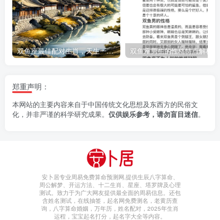
双鱼座最佳配对生肖，天生一对的三大幸运属相
双鱼座男生的性格特点解析
郑重声明：
本网站的主要内容来自于中国传统文化思想及东西方的民俗文
化，并非严谨的科学研究成果。
仅供娱乐参考，请勿盲目迷信
。
安卜居专业周易免费算命预测网,提供生辰八字算命、
周公解梦、开运方法、十二生肖、星座、塔罗牌及心理
测试。致力于为广大网友提供最全面的周易信息。还包
含姓名测试，在线抽签，起名网免费测名，老黄历查
询，八字算命婚姻，万年历，姓名配对，2025年生肖
运程，宝宝起名打分，起名字大全等内容。