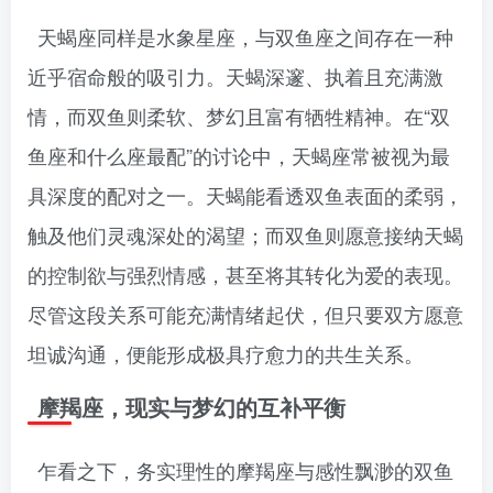
天蝎座同样是水象星座，与双鱼座之间存在一种
近乎宿命般的吸引力。天蝎深邃、执着且充满激
情，而双鱼则柔软、梦幻且富有牺牲精神。在“双
鱼座和什么座最配”的讨论中，天蝎座常被视为最
具深度的配对之一。天蝎能看透双鱼表面的柔弱，
触及他们灵魂深处的渴望；而双鱼则愿意接纳天蝎
的控制欲与强烈情感，甚至将其转化为爱的表现。
尽管这段关系可能充满情绪起伏，但只要双方愿意
坦诚沟通，便能形成极具疗愈力的共生关系。
摩羯座，现实与梦幻的互补平衡
乍看之下，务实理性的摩羯座与感性飘渺的双鱼