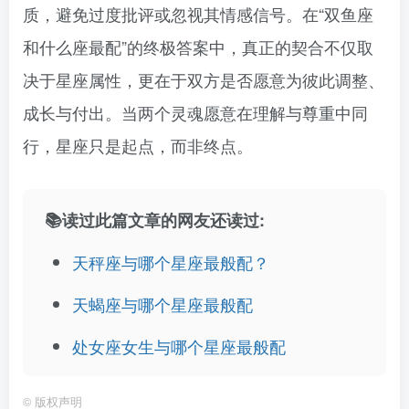
质，避免过度批评或忽视其情感信号。在“双鱼座
和什么座最配”的终极答案中，真正的契合不仅取
决于星座属性，更在于双方是否愿意为彼此调整、
成长与付出。当两个灵魂愿意在理解与尊重中同
行，星座只是起点，而非终点。
📚读过此篇文章的网友还读过:
天秤座与哪个星座最般配？
天蝎座与哪个星座最般配
处女座女生与哪个星座最般配
©
版权声明