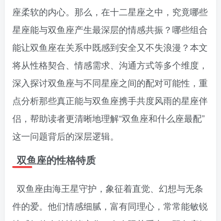
座柔软的内心。那么，在十二星座之中，究竟哪些
星座能与双鱼座产生最深层的情感共振？哪些组合
能让双鱼座在关系中既感到安全又不失浪漫？本文
将从性格契合、情感需求、沟通方式等多个维度，
深入探讨双鱼座与不同星座之间的配对可能性，重
点分析那些真正能与双鱼座携手共度风雨的星座伴
侣，帮助读者更清晰地理解“双鱼座和什么座最配”
这一问题背后的深层逻辑。
双鱼座的性格特质
双鱼座由海王星守护，象征着直觉、幻想与无条
件的爱。他们情感细腻，富有同理心，常常能敏锐