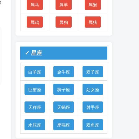
追
属马
属羊
属猴
属鸡
属狗
属猪
✓ 星座
白羊座
金牛座
双子座
巨蟹座
狮子座
处女座
天秤座
天蝎座
射手座
水瓶座
摩羯座
双鱼座