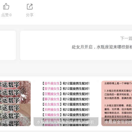
点赞
0
分享
下一
处女月开启，水瓶座迎来哪些新
字揭秘
水瓶座与天蝎座的星座配对解析