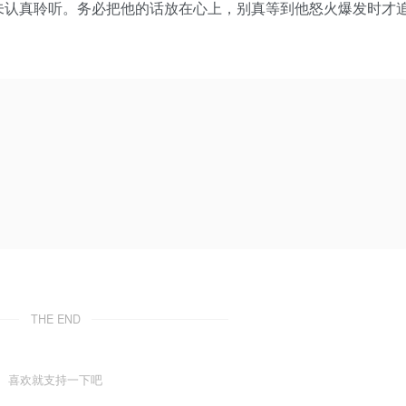
未认真聆听。务必把他的话放在心上，别真等到他怒火爆发时才
THE END
喜欢就支持一下吧