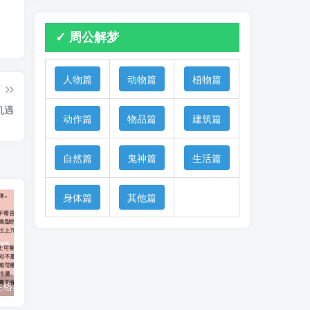
✓ 周公解梦
人物篇
动物篇
植物篇
篇
机遇
动作篇
物品篇
建筑篇
自然篇
鬼神篇
生活篇
身体篇
其他篇
水瓶座女生的性格与脾气特点解析
水瓶座男生的性格与魅力解析
水瓶座与哪