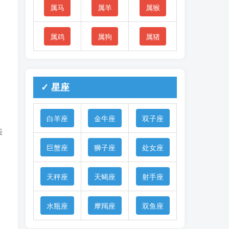
属马
属羊
属猴
属鸡
属狗
属猪
✓ 星座
白羊座
金牛座
双子座
亲
巨蟹座
狮子座
处女座
天秤座
天蝎座
射手座
水瓶座
摩羯座
双鱼座