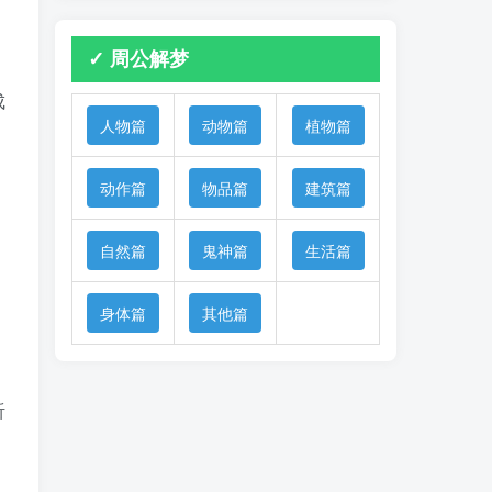
✓ 周公解梦
成
人物篇
动物篇
植物篇
动作篇
物品篇
建筑篇
自然篇
鬼神篇
生活篇
身体篇
其他篇
听