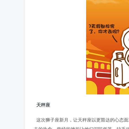
天秤座
这次狮子座新月，让天秤座以更豁达的心态面
去的执念，曾经的挫折让他们深陷低落，缺乏