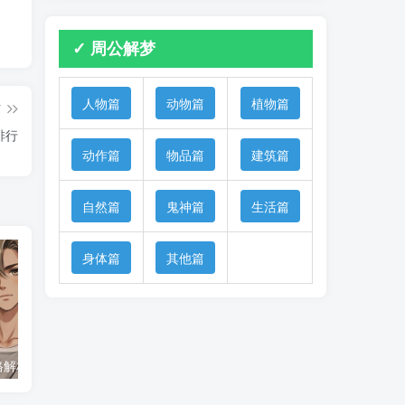
✓ 周公解梦
人物篇
动物篇
植物篇
篇
排行
动作篇
物品篇
建筑篇
自然篇
鬼神篇
生活篇
身体篇
其他篇
格解析
天秤座的日期范围与起止时间