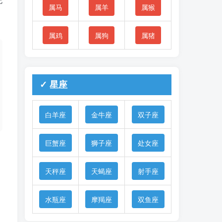
属马
属羊
属猴
属鸡
属狗
属猪
✓ 星座
白羊座
金牛座
双子座
巨蟹座
狮子座
处女座
天秤座
天蝎座
射手座
水瓶座
摩羯座
双鱼座