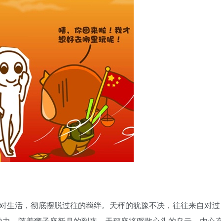
对生活，彻底摆脱过往的羁绊。天秤的犹豫不决，往往来自对过
动力。随着狮子座新月的到来，天秤座将驱散心头的乌云，内心