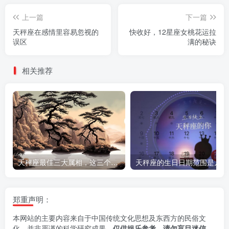
上一篇
下一篇
天秤座在感情里容易忽视的
快收好，12星座女桃花运拉
误区
满的秘诀
相关推荐
天秤座最佳三大属相，这三个生肖注定让天秤座好运连连
天
郑重声明：
本网站的主要内容来自于中国传统文化思想及东西方的民俗文
化，并非严谨的科学研究成果。
仅供娱乐参考，请勿盲目迷信
。