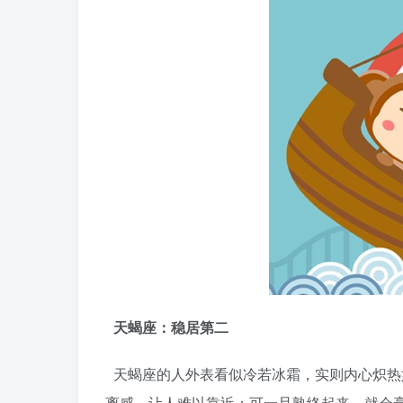
天蝎座：稳居第二
天蝎座的人外表看似冷若冰霜，实则内心炽热
离感，让人难以靠近；可一旦熟络起来，就会