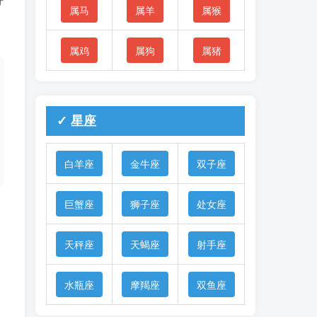
属马
属羊
属猴
属鸡
属狗
属猪
✓ 星座
白羊座
金牛座
双子座
巨蟹座
狮子座
处女座
天秤座
天蝎座
射手座
水瓶座
摩羯座
双鱼座