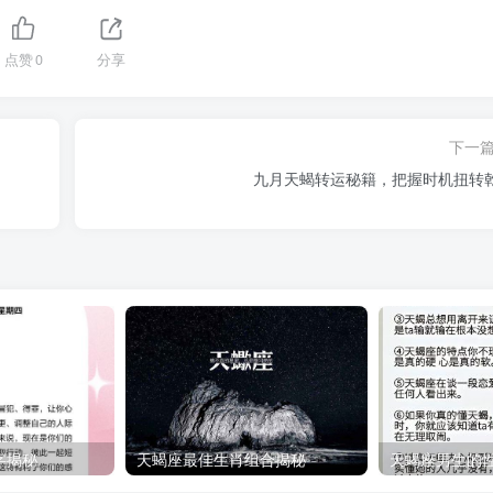
点赞
0
分享
下一
九月天蝎转运秘籍，把握时机扭转
字揭秘
天蝎座最佳生肖组合揭秘
天蝎座男生的