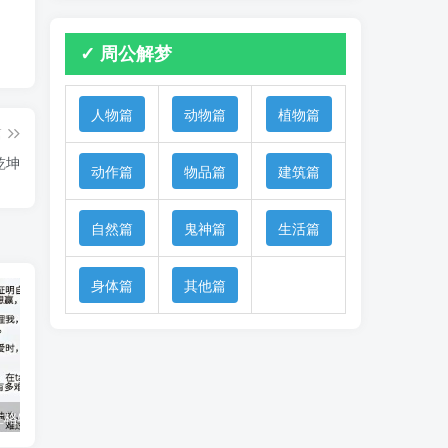
✓ 周公解梦
人物篇
动物篇
植物篇
篇
乾坤
动作篇
物品篇
建筑篇
自然篇
鬼神篇
生活篇
身体篇
其他篇
性格特征解析
天蝎座男生的性格特点解析
天蝎座与水