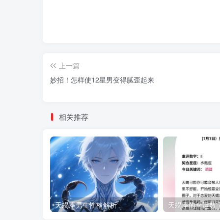
上一篇
妙招！怎样使12星男变得腻歪起来
相关推荐
天蝎座男生性格解析
天蝎座的幸运数