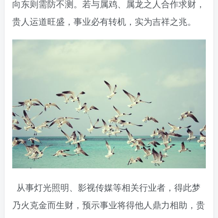
向东则需防不测。若与属鸡、属龙之人合作求财，
贵人运道旺盛，事业必有转机，实为吉祥之兆。
从事灯光照明、影视传媒等相关行业者，得此梦
乃火克金而生财，预示事业将得他人鼎力相助，贵