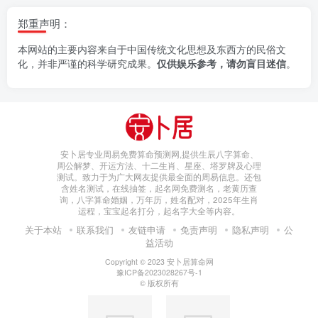
郑重声明：
本网站的主要内容来自于中国传统文化思想及东西方的民俗文
化，并非严谨的科学研究成果。
仅供娱乐参考，请勿盲目迷信
。
安卜居专业周易免费算命预测网,提供生辰八字算命、
周公解梦、开运方法、十二生肖、星座、塔罗牌及心理
测试。致力于为广大网友提供最全面的周易信息。还包
含姓名测试，在线抽签，起名网免费测名，老黄历查
询，八字算命婚姻，万年历，姓名配对，2025年生肖
运程，宝宝起名打分，起名字大全等内容。
关于本站
联系我们
友链申请
免责声明
隐私声明
公
益活动
Copyright © 2023
安卜居算命网
豫ICP备2023028267号-1
© 版权所有