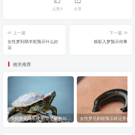
点赞
0
分享
上一篇
下一篇
女性梦到萌羊驼预示什么好
狼影入梦预示何事
运
相关推荐
女性梦见乌龟咬手 运势解析与预兆
女性梦见蚂蝗预示财运变化