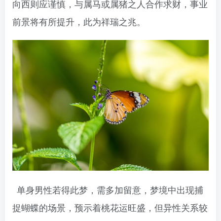
向西则应谨慎，与属马或属猪之人合作求财，事业
前景将有所提升，此为祥瑞之兆。
单身男性若得此梦，需多加留意，梦境中出现捕
捉蝴蝶的场景，预示着桃花运旺盛，但异性关系较