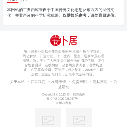
本网站的主要内容来自于中国传统文化思想及东西方的民俗文
化，并非严谨的科学研究成果。
仅供娱乐参考，请勿盲目迷信
。
安卜居专业周易免费算命预测网,提供生辰八字算命、
周公解梦、开运方法、十二生肖、星座、塔罗牌及心理
测试。致力于为广大网友提供最全面的周易信息。还包
含姓名测试，在线抽签，起名网免费测名，老黄历查
询，八字算命婚姻，万年历，姓名配对，2025年生肖
运程，宝宝起名打分，起名字大全等内容。
关于本站
联系我们
友链申请
免责声明
隐私声明
公
益活动
Copyright © 2023
安卜居算命网
豫ICP备2023028267号-1
© 版权所有