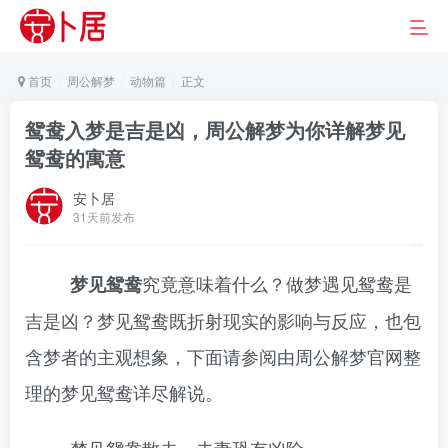
首页
周公解梦
动物篇
正文
鸳鸯入梦是吉是凶，周公解梦为你详解梦见
鸳鸯的寓意
安卜居
31天前发布
究竟意味着什么？做梦遇见鸳鸯是
梦见鸳鸯
吉是凶？梦见鸳鸯既折射现实的影响与反应，也包
含梦者的主观想象，下面请参阅由周公解梦官网整
理的梦见鸳鸯详尽解说。