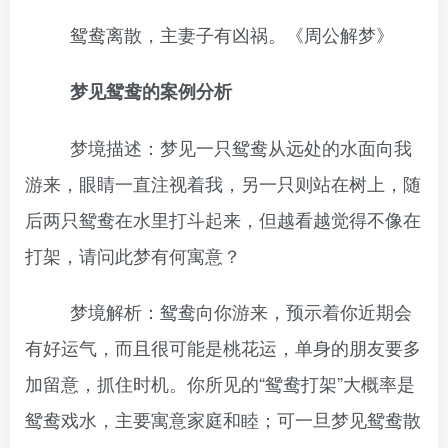
鸳鸯离散，主妻子有凶祸。《周公解梦》
梦见鸳鸯的案例分析
梦境描述：梦见一只鸳鸯从远处的水面向我
游来，眼睛一直注视着我，另一只则站在树上，随
后两只鸳鸯在水里打斗起来，但越看越觉得不像在
打架，请问此梦有何寓意？
梦境解析：鸳鸯向你游来，预示着你近期会
有好运气，而且很可能是桃花运，单身的朋友要多
加留意，抓住时机。你所见的“鸳鸯打架”大概率是
鸳鸯戏水，主要寓意家庭和睦；可一旦梦见鸳鸯散