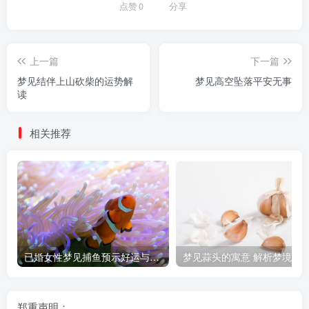
点赞
0
分享
上一篇
下一篇
梦见结伴上山砍柴的运势解
梦见高空坠落平安无事
读
相关推荐
已婚女性梦见捕鱼预示好运与家庭幸福
郑重声明：