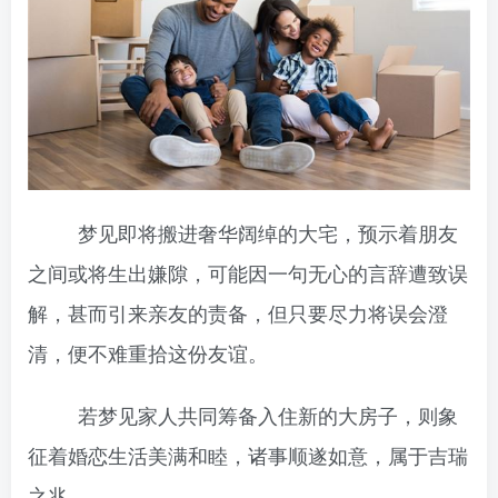
梦见即将搬进奢华阔绰的大宅，预示着朋友
之间或将生出嫌隙，可能因一句无心的言辞遭致误
解，甚而引来亲友的责备，但只要尽力将误会澄
清，便不难重拾这份友谊。
若梦见家人共同筹备入住新的大房子，则象
征着婚恋生活美满和睦，诸事顺遂如意，属于吉瑞
之兆。