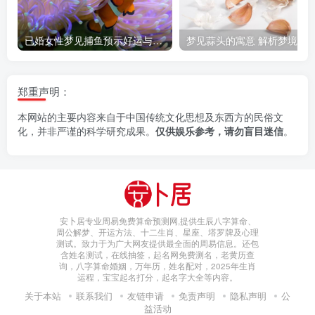
已婚女性梦见捕鱼预示好运与家庭幸福
郑重声明：
本网站的主要内容来自于中国传统文化思想及东西方的民俗文
化，并非严谨的科学研究成果。
仅供娱乐参考，请勿盲目迷信
。
安卜居专业周易免费算命预测网,提供生辰八字算命、
周公解梦、开运方法、十二生肖、星座、塔罗牌及心理
测试。致力于为广大网友提供最全面的周易信息。还包
含姓名测试，在线抽签，起名网免费测名，老黄历查
询，八字算命婚姻，万年历，姓名配对，2025年生肖
运程，宝宝起名打分，起名字大全等内容。
关于本站
联系我们
友链申请
免责声明
隐私声明
公
益活动