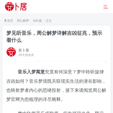
首页
周公解梦
动作篇
正文
梦见听音乐，周公解梦详解吉凶征兆，预示
着什么
安卜居
29天前发布
究竟有何深意？梦中聆听旋律
音乐入梦寓意
吉凶如何？音乐梦境既关联现实生活的潜在影响，
也映射梦者内心的思绪投射，接下来请阅览周公解
梦官网为您梳理的详尽阐释。