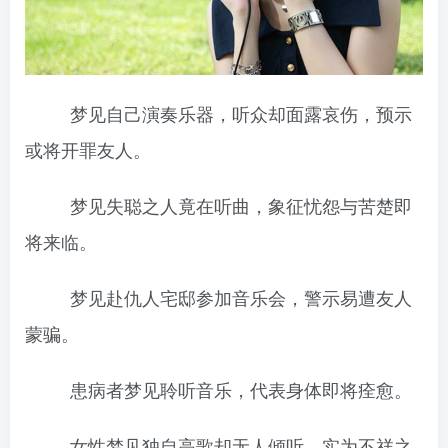
梦见自己演奏乐器，听众却面露哀伤，预示
或将开罪友人。
梦见失聪之人竟在听曲，象征忧怨与苦楚即
将来临。
梦见赴仇人宅邸参加音乐会，警示易遭友人
蒙骗。
患病者梦见聆听音乐，代表身体即将痊愈。
女性梦见独自高歌却无人倾听，实为不祥之