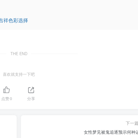
吉祥色彩选择
THE END
喜欢就支持一下吧
点赞
0
分享
下一
女性梦见被鬼追逐预示何种