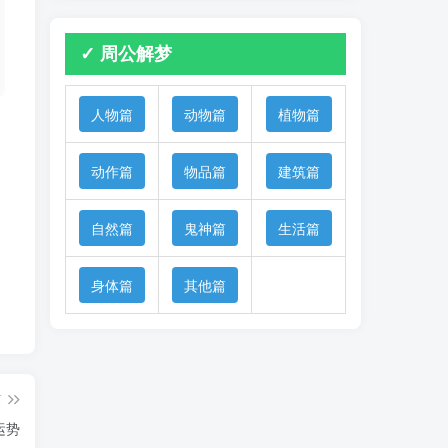
✓ 周公解梦
人物篇
动物篇
植物篇
动作篇
物品篇
建筑篇
自然篇
鬼神篇
生活篇
身体篇
其他篇
篇
运势