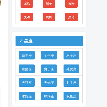
属马
属羊
属猴
属鸡
属狗
属猪
✓ 星座
白羊座
金牛座
双子座
巨蟹座
狮子座
处女座
天秤座
天蝎座
射手座
水瓶座
摩羯座
双鱼座