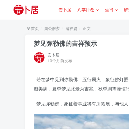
安卜居
八字排盘
生肖
解
首页
周公解梦
鬼神篇
正文
梦见弥勒佛的吉祥预示
安卜居
10个月前发布
若在梦中见到弥勒佛，五行属火，象征佛灯照
谐美满，夏季梦见此景为吉兆，秋季则需谨慎
梦见弥勒佛，象征着事业将有所拓展，与他人