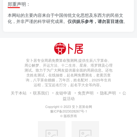
郑重声明：
本网站的主要内容来自于中国传统文化思想及东西方的民俗文
化，并非严谨的科学研究成果。
仅供娱乐参考，请勿盲目迷信
。
安卜居专业周易免费算命预测网,提供生辰八字算命、
周公解梦、开运方法、十二生肖、星座、塔罗牌及心理
测试。致力于为广大网友提供最全面的周易信息。还包
含姓名测试，在线抽签，起名网免费测名，老黄历查
询，八字算命婚姻，万年历，姓名配对，2025年生肖
运程，宝宝起名打分，起名字大全等内容。
关于本站
联系我们
友链申请
免责声明
隐私声明
公
益活动
Copyright © 2023
安卜居算命网
豫ICP备2023028267号-1
© 版权所有