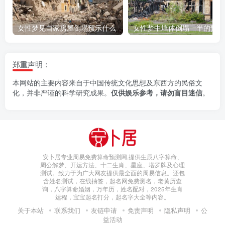
女性梦见自家房屋倒塌预示什么
女
郑重声明：
本网站的主要内容来自于中国传统文化思想及东西方的民俗文
化，并非严谨的科学研究成果。
仅供娱乐参考，请勿盲目迷信
。
安卜居专业周易免费算命预测网,提供生辰八字算命、
周公解梦、开运方法、十二生肖、星座、塔罗牌及心理
测试。致力于为广大网友提供最全面的周易信息。还包
含姓名测试，在线抽签，起名网免费测名，老黄历查
询，八字算命婚姻，万年历，姓名配对，2025年生肖
运程，宝宝起名打分，起名字大全等内容。
关于本站
联系我们
友链申请
免责声明
隐私声明
公
益活动