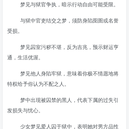
梦见与狱官争执，暗示行动自由可能受限。
与狱中官吏结交之梦，须防身陷囹圄或名誉
受损。
梦见囚室污秽不堪，反为吉兆，预示财运亨
通，生活优渥。
梦见他人身陷牢狱，意味着你极不情愿地将
特权给予你认为不配之人。
梦中出现被囚禁的黑人，代表下属的过失引
发损失与忧心。
少女梦见爱人囚于狱中，表明她对男方品性