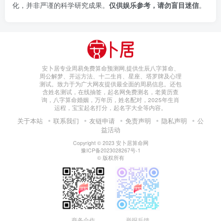
化，并非严谨的科学研究成果。
仅供娱乐参考，请勿盲目迷信
。
安卜居专业周易免费算命预测网,提供生辰八字算命、
周公解梦、开运方法、十二生肖、星座、塔罗牌及心理
测试。致力于为广大网友提供最全面的周易信息。还包
含姓名测试，在线抽签，起名网免费测名，老黄历查
询，八字算命婚姻，万年历，姓名配对，2025年生肖
运程，宝宝起名打分，起名字大全等内容。
关于本站
联系我们
友链申请
免责声明
隐私声明
公
益活动
Copyright © 2023
安卜居算命网
豫ICP备2023028267号-1
© 版权所有
商务合作
举报反馈