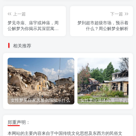
上一篇
下一篇
梦见寺庙、庙宇或神庙，周
梦到超市超级市场，预示着
公解梦为你揭示其深层寓意
什么？周公解梦全解析
与吉凶征兆
相关推荐
女性梦见自家房屋倒塌预示什么
女
郑重声明：
本网站的主要内容来自于中国传统文化思想及东西方的民俗文