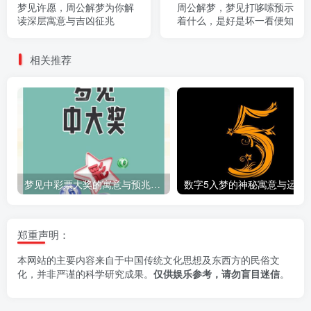
梦见许愿，周公解梦为你解
周公解梦，梦见打哆嗦预示
读深层寓意与吉凶征兆
着什么，是好是坏一看便知
相关推荐
梦见中彩票大奖的寓意与预兆解析
数字5入梦的神
郑重声明：
本网站的主要内容来自于中国传统文化思想及东西方的民俗文
化，并非严谨的科学研究成果。
仅供娱乐参考，请勿盲目迷信
。