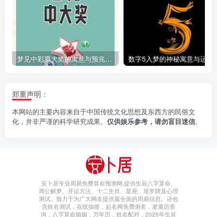
梦见中彩票大奖的寓意与预兆解析
数字5入梦的神
郑重声明：
本网站的主要内容来自于中国传统文化思想及东西方的民俗文
化，并非严谨的科学研究成果。
仅供娱乐参考，请勿盲目迷信
。
安卜居专业周易免费算命预测网,提供生辰八字算命、
周公解梦、开运方法、十二生肖、星座、塔罗牌及心理
测试。致力于为广大网友提供最全面的周易信息。还包
含姓名测试，在线抽签，起名网免费测名，老黄历查
询，八字算命婚姻，万年历，姓名配对，2025年生肖