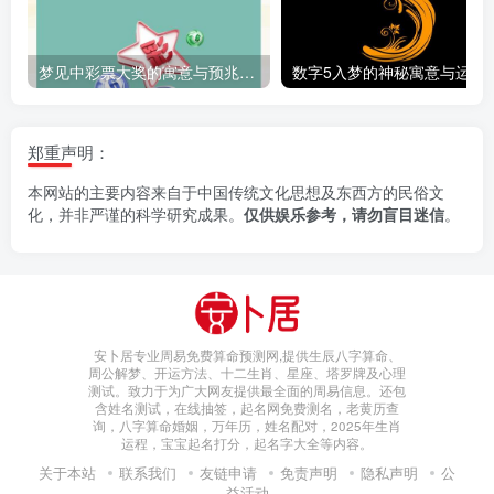
梦见中彩票大奖的寓意与预兆解析
数字5入梦的神
郑重声明：
本网站的主要内容来自于中国传统文化思想及东西方的民俗文
化，并非严谨的科学研究成果。
仅供娱乐参考，请勿盲目迷信
。
安卜居专业周易免费算命预测网,提供生辰八字算命、
周公解梦、开运方法、十二生肖、星座、塔罗牌及心理
测试。致力于为广大网友提供最全面的周易信息。还包
含姓名测试，在线抽签，起名网免费测名，老黄历查
询，八字算命婚姻，万年历，姓名配对，2025年生肖
运程，宝宝起名打分，起名字大全等内容。
关于本站
联系我们
友链申请
免责声明
隐私声明
公
益活动